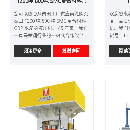
1200吨 800吨 SMC复合材料玻
璃钢水箱面板液压机
您可以放心从泰田工厂供应商处购买
欢迎您来
泰田 1200 吨 800 吨 SMC 复合材料
廉、品质优
GRP 水箱板液压机。 45 年来，我们
机。我们
一直是关键行业的一站式合作伙伴，
货号：TT-
例如复合材料压缩、金属冲压、成
付款方式
型、压制和锻造，以及钢、铝和其他
产品产地
阅读更多
发送询问
阅读
金属制品的生产。通过我们的 24/7
颜色：按
服务，我们致力于提高您的定制机械
Shipping
性能，以最大限度地提高产量。
最小订单
产品编号：TT-LM800T；TT-
交货时间：
LM1200T
付款方式：电汇、信用证
产品产地：中国
成型材料：复合材料-SMC； DMC；
BMC；玻璃钢； LFT-D； LFT-G
颜色：按客户要求
Shipping Port: Qingdao,Shanghai