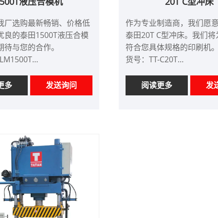
1500T液压合模机
20T C型冲床
我厂选购最新畅销、价格低
作为专业制造商，我们愿
良的泰田1500T液压合模
泰田20T C型冲床。我们
期待与您的合作。
符合您具体规格的印刷机
LM1500T
货号：TT-C20T
：电汇、信用证
付款方式：电汇、信用证
：中国
产品产地：中国
更多
发送询问
阅读更多
发
客户要求
颜色：按客户要求
 Port: Qingdao,Shanghai
Shipping Port: Qingdao,
：1
最小订单：1
4-5个月
交货时间：约3个月