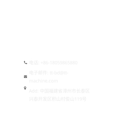
联系我们
电话: +86-18059865880
电子邮件: tt-bd@tt-
machine.com
Add: 中国福建省漳州市长泰区
兴泰开发区积山村俊山119号