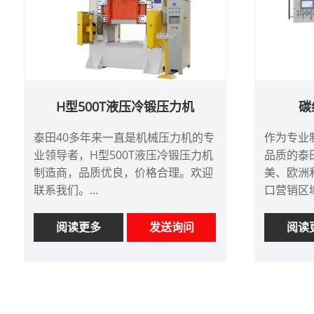
最小订购量：1 套
交货时间：4-5个月
H型500T液压冷锻压力机
碳
泰田40多年来一直是机械压力机的专
作为专业
业领导者，H型500T液压冷锻压力机
品质的泰
制造商，品质优良，价格合理。欢迎
美、欧洲
联系我们。
口营销区
货号：TT-LM500T
货号：TT-
付款方式：电汇、信用证
付款方式
阅读更多
发送询问
阅读
产品产地：中国
产品产地
颜色：按客户要求
颜色：按
Shipping Port: Qingdao,Shanghai
最小订购量：1 套
最小订购量
交货时间：约4个月
交货时间：