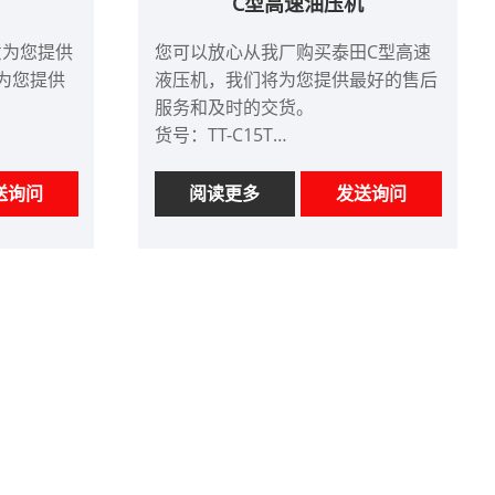
C型高速油压机
意为您提供
您可以放心从我厂购买泰田C型高速
将为您提供
液压机，我们将为您提供最好的售后
。
服务和及时的交货。
货号：TT-C15T
付款方式：电汇、信用证
产品产地：中国
送询问
阅读更多
发送询问
颜色：按客户要求
Shanghai
Shipping Port: Qingdao,Shanghai
最小订单：1
交货时间：约3个月