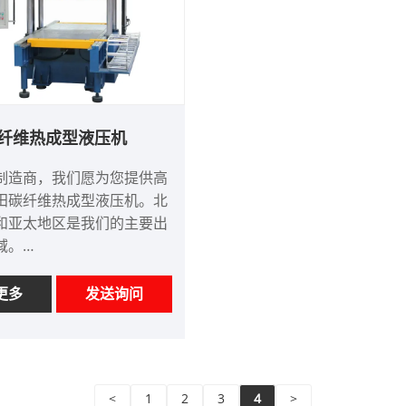
纤维热成型液压机
制造商，我们愿为您提供高
田碳纤维热成型液压机。北
和亚太地区是我们的主要出
域。
LM100T
：电汇、信用证
更多
发送询问
：中国
客户要求
Shipping Port: Qingdao,Shanghai
：1 套
<
1
2
3
4
>
约3-4个月