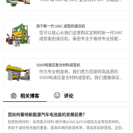
Shipping Port: Qingdao,Shanghai
压机。 45 年来，我们一直是关键行业的一站
最小订购量：1 套
式合作伙伴，例如复合材料压缩、金属冲压、
交货时间：约8个月
成型、压制和锻造，以及钢、铝和其他金属制
品的生产。通过我们的 24/7 服务，我们致力
用于新一代 SMC 成型的液压机
于提高您的定制机械性能，以最大限度地提高
您可以放心从我们这里购买定制的新一代SMC
产量。
成型泰田液压机。泰田专注于维持专业技能和
产品编号：TT-LM800T；TT-LM1200T
知识渊博的员工队伍，从工程设计到生产再到
付款方式：电汇、信用证
项目管理和服务，泰田都能帮助您达到或超越
产品产地：中国
您的生产目标。
成型材料：复合材料-SMC； DMC； BMC；
货号：TT-T7
玻璃钢； LFT-D； LFT-G
5000吨液压复合材料成型机
付款方式：电汇、信用证
颜色：按客户要求
作为专业制造商，我们愿为您提供高品质的
产品产地：中国
Shipping Port: Qingdao,Shanghai
5000吨液压复合材料成型机。我们遵循保证质
颜色：按客户要求
最小订购量：1 套
量和定制价格的原则，致力于为您提供最好的
Shipping Port: Qingdao,Shanghai
交货时间：4-5个月
服务。
最小订购量：1 套
货号：TT-LM5000T
相关博客
评论
交货时间：4-5个月
付款方式：电汇、信用证
产品产地：中国
颜色：按客户要求
您如何看待新能源汽车电池盖的发展前景？
Shipping Port: Qingdao,Shanghai
轻质耐用材料：采用复合材料-碳纤维&SMC&PCM或铝合金等轻质材料，
最小订购量：1 套
有助于减轻电池盖的重量，提高车辆的能源效率，增加其续驶里程。这些材
交货时间：4-5个月