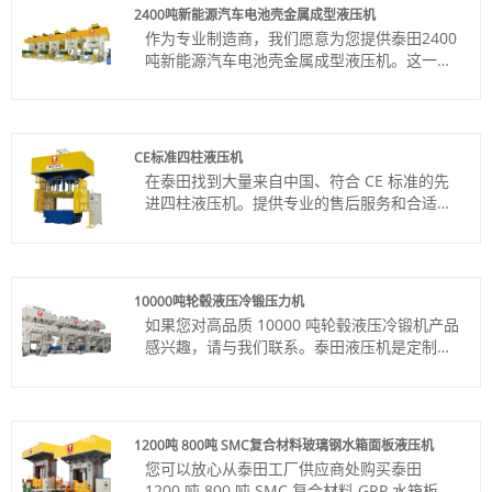
2400吨新能源汽车电池壳金属成型液压机
作为专业制造商，我们愿意为您提供泰田2400
吨新能源汽车电池壳金属成型液压机。这一切
都始于与您建立牢固的合作伙伴关系。
货号：TT-LM2400T/LS
付款方式：电汇、信用证
产品产地：中国
CE标准四柱液压机
颜色：按客户要求
在泰田找到大量来自中国、符合 CE 标准的先
Shipping Port: Qingdao,Shanghai
进四柱液压机。提供专业的售后服务和合适的
最小订购量：1 套
价格，期待合作。
交货时间：约4个月
货号：TT-LM200T
付款方式：电汇、信用证
产品产地：中国
10000吨轮毂液压冷锻压力机
颜色：按客户要求
如果您对高品质 10000 吨轮毂液压冷锻机产品
Shipping Port: Qingdao,Shanghai
感兴趣，请与我们联系。泰田液压机是定制
最小订购量：1 套
的，可为各种应用提供出色的精度和可靠的操
交货时间：约3-4个月
作。
货号：TT-LM10000T
付款方式：电汇、信用证
1200吨 800吨 SMC复合材料玻璃钢水箱面板液压机
产品产地：中国
您可以放心从泰田工厂供应商处购买泰田
颜色：按客户要求
1200 吨 800 吨 SMC 复合材料 GRP 水箱板液