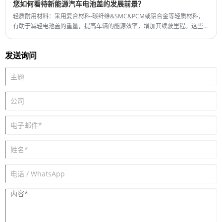
Shipping Port: Qingdao,Shanghai
您如何看待新能源汽车电池盖的发展前景？
最小订购量：1 套
轻质耐用材料：采用复合材料-碳纤维&SMC&PCM或铝合金等轻质材料，
交货时间：约3-4个月
有助于减轻电池盖的重量，提高车辆的能源效率，增加其续驶里程。这些材
料还需要耐用，能够承受极端温度、振动和外部冲击。
发送询问