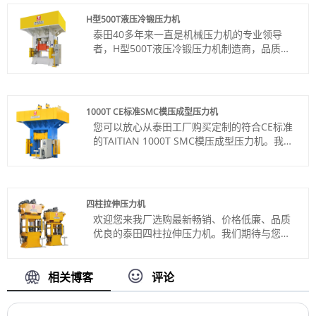
产品产地：中国
H型500T液压冷锻压力机
颜色：按客户要求
泰田40多年来一直是机械压力机的专业领导
Shipping Port: Qingdao,Shanghai
者，H型500T液压冷锻压力机制造商，品质优
最小订购量：1 套
良，价格合理。欢迎联系我们。
交货时间：约3-4个月
货号：TT-LM500T
付款方式：电汇、信用证
产品产地：中国
1000T CE标准SMC模压成型压力机
颜色：按客户要求
您可以放心从泰田工厂购买定制的符合CE标准
Shipping Port: Qingdao,Shanghai
的TAITIAN 1000T SMC模压成型压力机。我们
最小订购量：1 套
期待与您的合作，如果您想了解更多，您可以
交货时间：约4个月
立即咨询我们，我们会及时回复您！
货号：TT-LM1000T
付款方式：电汇、信用证
四柱拉伸压力机
产品产地：中国
欢迎您来我厂选购最新畅销、价格低廉、品质
颜色：按客户要求
优良的泰田四柱拉伸压力机。我们期待与您的
Shipping Port: Qingdao,Shanghai
合作。
最小订单：1
货号：TT-LM100T
交货时间：4个月
付款方式：电汇、信用证
相关博客
评论
产品产地：中国
颜色：按客户要求