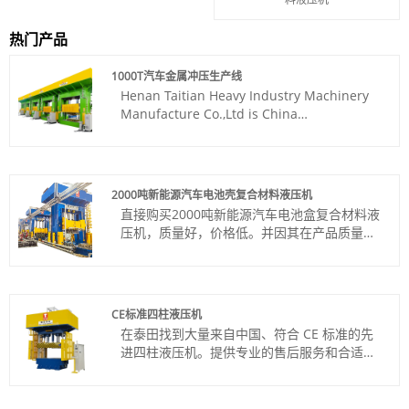
热门产品
1000T汽车金属冲压生产线
Henan Taitian Heavy Industry Machinery
Manufacture Co.,Ltd is China
manufacturer & supplier who mainly
produces 1000T Automobile Metal
Stamping Line with 45 years of
experience. Hope to establish a trade
2000吨新能源汽车电池壳复合材料液压机
partnership with you.
直接购买2000吨新能源汽车电池盒复合材料液
产品编号：TT-LM1000T/CY
压机，质量好，价格低。并因其在产品质量和
付款方式：电汇、信用证
交货期方面的明显优势，赢得了国内外多个国
产品产地：中国
家客户的信赖。
颜色：按客户要求
货号：TT-LM2000T
Shipping Port: Qingdao Port,Lianyungang
付款方式：电汇、信用证
Port
CE标准四柱液压机
产品产地：中国
最小订购量：1 套
在泰田找到大量来自中国、符合 CE 标准的先
颜色：按客户要求
交货时间：约4-5个月
进四柱液压机。提供专业的售后服务和合适的
Shipping Port: Qingdao,Shanghai
价格，期待合作。
最小订购量：1 套
货号：TT-LM200T
交货时间：4个月
付款方式：电汇、信用证