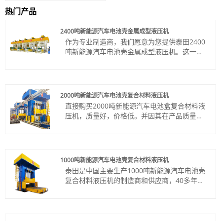
热门产品
2400吨新能源汽车电池壳金属成型液压机
作为专业制造商，我们愿意为您提供泰田2400
吨新能源汽车电池壳金属成型液压机。这一切
都始于与您建立牢固的合作伙伴关系。
货号：TT-LM2400T/LS
付款方式：电汇、信用证
产品产地：中国
2000吨新能源汽车电池壳复合材料液压机
颜色：按客户要求
直接购买2000吨新能源汽车电池盒复合材料液
Shipping Port: Qingdao,Shanghai
压机，质量好，价格低。并因其在产品质量和
最小订购量：1 套
交货期方面的明显优势，赢得了国内外多个国
交货时间：约4个月
家客户的信赖。
货号：TT-LM2000T
付款方式：电汇、信用证
1000吨新能源汽车电池壳复合材料液压机
产品产地：中国
泰田是中国主要生产1000吨新能源汽车电池壳
颜色：按客户要求
复合材料液压机的制造商和供应商，40多年来
Shipping Port: Qingdao,Shanghai
的制造商，我们一直是金属冲压、成型、复合
最小订购量：1 套
材料压制等关键行业的一站式合作伙伴/供应
交货时间：4个月
商、锻造以及钢、铝和其他金属制品的生产。
通过我们的 24/7 服务，我们致力于提高您的