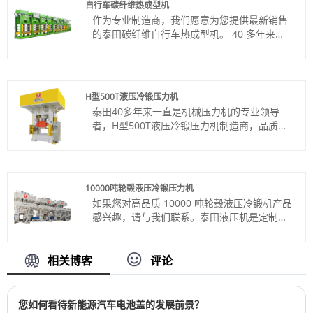
自行车碳纤维热成型机
机械性能，以最大限度地提高产量。
作为专业制造商，我们愿意为您提供最新销售
货号：TT-LM1000T
的泰田碳纤维自行车热成型机。 40 多年来，
付款方式：电汇、信用证
我们一直是关键行业的一站式合作伙伴！
产品产地：中国
货号：TT-LM100T
颜色：按客户要求
付款方式：电汇、信用证
Shipping Port: Qingdao,Shanghai
产品产地：中国
最小订购量：1 套
H型500T液压冷锻压力机
颜色：按客户要求
交货时间：4个月
泰田40多年来一直是机械压力机的专业领导
Shipping Port: Qingdao,Shanghai
者，H型500T液压冷锻压力机制造商，品质优
最小订购量：1 套
良，价格合理。欢迎联系我们。
交货时间：约3-4个月
货号：TT-LM500T
付款方式：电汇、信用证
产品产地：中国
10000吨轮毂液压冷锻压力机
颜色：按客户要求
如果您对高品质 10000 吨轮毂液压冷锻机产品
Shipping Port: Qingdao,Shanghai
感兴趣，请与我们联系。泰田液压机是定制
最小订购量：1 套
的，可为各种应用提供出色的精度和可靠的操
交货时间：约4个月
作。
货号：TT-LM10000T
相关博客
评论
付款方式：电汇、信用证
产品产地：中国
颜色：按客户要求
您如何看待新能源汽车电池盖的发展前景？