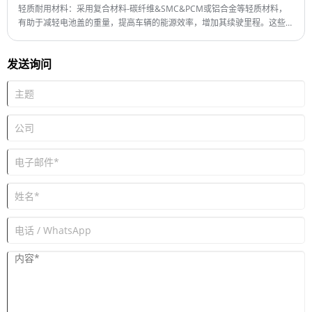
Shipping Port: Qingdao,Shanghai
轻质耐用材料：采用复合材料-碳纤维&SMC&PCM或铝合金等轻质材料，
最小订购量：1 套
有助于减轻电池盖的重量，提高车辆的能源效率，增加其续驶里程。这些材
交货时间：约8个月
料还需要耐用，能够承受极端温度、振动和外部冲击。
发送询问