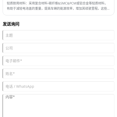
Shipping Port: Qingdao,Shanghai
轻质耐用材料：采用复合材料-碳纤维&SMC&PCM或铝合金等轻质材料，
最小订购量：1 套
有助于减轻电池盖的重量，提高车辆的能源效率，增加其续驶里程。这些材
交货时间：4-5个月
料还需要耐用，能够承受极端温度、振动和外部冲击。
发送询问