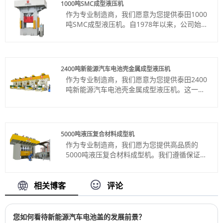
1000吨SMC成型液压机
颜色：按客户要求
作为专业制造商，我们愿意为您提供泰田1000
Shipping Port: Qingdao,Shanghai
吨SMC成型液压机。自1978年以来，公司始终
最小订购量：1 套
坚持质量第一、客户至上、优质服务、诚信经
交货时间：约3-4个月
营的经营理念，以工匠精神做好产品的每一个
细节，服务好每一位客户。
货号：TT-LM1000T
2400吨新能源汽车电池壳金属成型液压机
付款方式：电汇、信用证
作为专业制造商，我们愿意为您提供泰田2400
产品产地：中国
吨新能源汽车电池壳金属成型液压机。这一切
颜色：按客户要求
都始于与您建立牢固的合作伙伴关系。
Shipping Port: Qingdao Port,Lianyungang
货号：TT-LM2400T/LS
Port
付款方式：电汇、信用证
最小订购量：1 套
产品产地：中国
交货时间：4-5个月
5000吨液压复合材料成型机
颜色：按客户要求
作为专业制造商，我们愿为您提供高品质的
Shipping Port: Qingdao,Shanghai
5000吨液压复合材料成型机。我们遵循保证质
最小订购量：1 套
量和定制价格的原则，致力于为您提供最好的
交货时间：约4个月
服务。
货号：TT-LM5000T
相关博客
评论
付款方式：电汇、信用证
产品产地：中国
颜色：按客户要求
您如何看待新能源汽车电池盖的发展前景？