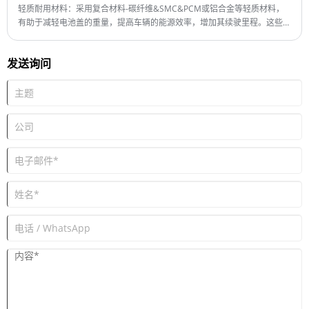
Shipping Port: Qingdao,Shanghai
最小订购量：1 套
轻质耐用材料：采用复合材料-碳纤维&SMC&PCM或铝合金等轻质材料，
最小订单：1
交货时间：4-5个月
有助于减轻电池盖的重量，提高车辆的能源效率，增加其续驶里程。这些材
交货时间：4个月
料还需要耐用，能够承受极端温度、振动和外部冲击。
发送询问