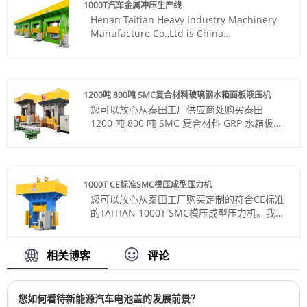
1000T汽车金属冲压生产线
产品产地：中国
Henan Taitian Heavy Industry Machinery
颜色：按客户要求
Manufacture Co.,Ltd is China
Shipping Port: Qingdao,Shanghai
manufacturer & supplier who mainly
最小订购量：1 套
produces 1000T Automobile Metal
交货时间：4个月
Stamping Line with 45 years of
experience. Hope to establish a trade
1200吨 800吨 SMC复合材料玻璃钢水箱面板液压机
partnership with you.
您可以放心从泰田工厂供应商处购买泰田
产品编号：TT-LM1000T/CY
1200 吨 800 吨 SMC 复合材料 GRP 水箱板液
付款方式：电汇、信用证
压机。 45 年来，我们一直是关键行业的一站
产品产地：中国
式合作伙伴，例如复合材料压缩、金属冲压、
颜色：按客户要求
成型、压制和锻造，以及钢、铝和其他金属制
Shipping Port: Qingdao Port,Lianyungang
品的生产。通过我们的 24/7 服务，我们致力
Port
1000T CE标准SMC模压成型压力机
于提高您的定制机械性能，以最大限度地提高
最小订购量：1 套
您可以放心从泰田工厂购买定制的符合CE标准
产量。
交货时间：约4-5个月
的TAITIAN 1000T SMC模压成型压力机。我们
产品编号：TT-LM800T；TT-LM1200T
期待与您的合作，如果您想了解更多，您可以
付款方式：电汇、信用证
立即咨询我们，我们会及时回复您！
产品产地：中国
货号：TT-LM1000T
相关博客
评论
成型材料：复合材料-SMC； DMC； BMC；
付款方式：电汇、信用证
玻璃钢； LFT-D； LFT-G
产品产地：中国
颜色：按客户要求
颜色：按客户要求
您如何看待新能源汽车电池盖的发展前景？
Shipping Port: Qingdao,Shanghai