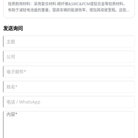
最小订购量：1 套
轻质耐用材料：采用复合材料-碳纤维&SMC&PCM或铝合金等轻质材料，
交货时间：约8个月
有助于减轻电池盖的重量，提高车辆的能源效率，增加其续驶里程。这些材
料还需要耐用，能够承受极端温度、振动和外部冲击。
发送询问