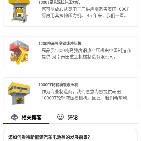
1000T厨具深拉伸压力机
颜色：按客户要求
您可以放心从泰田工厂供应商购买泰田1000T
Shipping Port: Qingdao,Shanghai
厨房用具拉伸压力机。 45 年来，我们一直是
最小订购量：1 套
关键行业的一站式合作伙伴，例如复合材料压
交货时间：约3-4个月
缩、金属冲压、成型、压制和锻造，以及钢、
铝和其他金属制品生产。
产品编号：TT-LM1000T/LS
1200吨高强度钢热冲压机
付款方式：电汇、信用证
高品质1200吨高强度钢热冲压机由中国制造商
产品产地：中国
提供-河南泰田重工机械制造有限公司。
颜色：按客户要求
产品编号：TT-LM1200T/CY
Shipping Port: Qingdao,Shanghai
付款方式：电汇、信用证
最小订购量：1 套
产品产地：中国
交货时间：约4个月
Shipping Port: Qingdao,Shanghai
10000T轮辋模锻液压机
最小订单：1
作为专业制造商，我们愿意为您提供泰田
交货时间：4-5个月
10000T轮辋液压模锻机。因此，我们希望利用
这个机会与您建立业务关系。
货号：TT-LM10000T
付款方式：电汇、信用证
相关博客
评论
产品产地：中国
颜色：按客户要求
Shipping Port: Qingdao,Shanghai
您如何看待新能源汽车电池盖的发展前景？