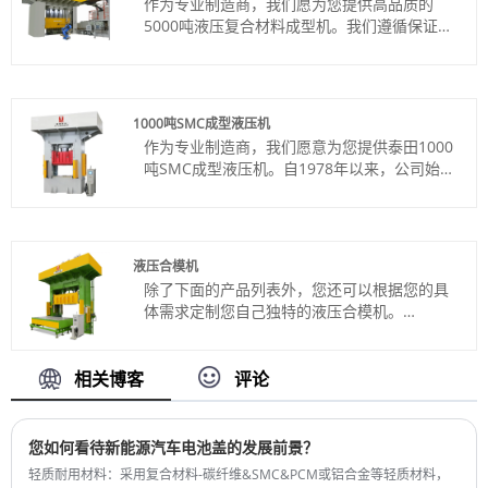
作为专业制造商，我们愿为您提供高品质的
颜色：按客户要求
5000吨液压复合材料成型机。我们遵循保证质
Shipping Port: Qingdao,Shanghai
量和定制价格的原则，致力于为您提供最好的
最小订购量：1 套
服务。
交货时间：4-5个月
货号：TT-LM5000T
付款方式：电汇、信用证
1000吨SMC成型液压机
产品产地：中国
作为专业制造商，我们愿意为您提供泰田1000
颜色：按客户要求
吨SMC成型液压机。自1978年以来，公司始终
Shipping Port: Qingdao,Shanghai
坚持质量第一、客户至上、优质服务、诚信经
最小订购量：1 套
营的经营理念，以工匠精神做好产品的每一个
交货时间：4-5个月
细节，服务好每一位客户。
货号：TT-LM1000T
液压合模机
付款方式：电汇、信用证
除了下面的产品列表外，您还可以根据您的具
产品产地：中国
体需求定制您自己独特的液压合模机。
颜色：按客户要求
产品编号：TT-LM1200T/LS
Shipping Port: Qingdao Port,Lianyungang
付款方式：电汇、信用证
Port
产品产地：中国
相关博客
评论
最小订购量：1 套
颜色：按客户要求
交货时间：4-5个月
Shipping Port: Qingdao,Shanghai
最小订单：1
您如何看待新能源汽车电池盖的发展前景？
交货时间：4-5个月
轻质耐用材料：采用复合材料-碳纤维&SMC&PCM或铝合金等轻质材料，