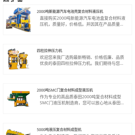
2000吨新能源汽车电池壳复合材料液压机
直接购买2000吨新能源汽车电池盒复合材料液
压机，质量好，价格低。并因其在产品质量和
交货期方面的明显优势，赢得了国内外多个国
家客户的信赖。
货号：TT-LM2000T
付款方式：电汇、信用证
四柱拉伸压力机
产品产地：中国
欢迎您来我厂选购最新畅销、价格低廉、品质
颜色：按客户要求
优良的泰田四柱拉伸压力机。我们期待与您的
Shipping Port: Qingdao,Shanghai
合作。
最小订购量：1 套
货号：TT-LM100T
交货时间：4个月
付款方式：电汇、信用证
产品产地：中国
2000吨SMC门复合材料成型液压机
颜色：按客户要求
作为专业的高品质泰田2000吨复合材料成型
Shipping Port: Qingdao,Shanghai
SMC门液压机制造商，您可以放心地从泰田工
最小订购量：1 套
厂购买，我们可以为您提供定制的售后服务和
交货时间：约3-4个月
及时的交货。
货号：TT-LM2000T
付款方式：电汇、信用证
5000吨液压复合材料成型机
产品产地：中国