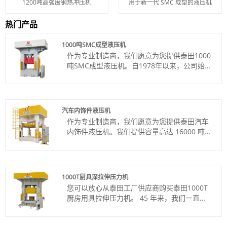
1200吨高强度钢热冲压机
用于新一代 SMC 成型的液压机
热门产品
1000吨SMC成型液压机
作为专业制造商，我们愿意为您提供泰田1000
吨SMC成型液压机。自1978年以来，公司始终
坚持质量第一、客户至上、优质服务、诚信经
营的经营理念，以工匠精神做好产品的每一个
细节，服务好每一位客户。
货号：TT-LM1000T
汽车内饰件液压机
付款方式：电汇、信用证
作为专业制造商，我们愿意为您提供泰田汽车
产品产地：中国
内饰件液压机。我们提供容量高达 16000 吨的
颜色：按客户要求
全系列机械压力机。
Shipping Port: Qingdao Port,Lianyungang
货号：TT-LM200T
Port
付款方式：电汇、信用证
最小订购量：1 套
产品产地：中国
交货时间：4-5个月
1000T厨具深拉伸压力机
颜色：按客户要求
您可以放心从泰田工厂供应商购买泰田1000T
Shipping Port: Qingdao,Shanghai
厨房用具拉伸压力机。 45 年来，我们一直是
最小订单：1
关键行业的一站式合作伙伴，例如复合材料压
交货时间：4-5个月
缩、金属冲压、成型、压制和锻造，以及钢、