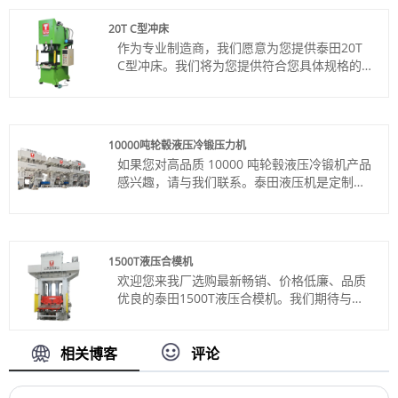
铝和其他金属制品生产。
产品编号：TT-LM1000T/LS
20T C型冲床
付款方式：电汇、信用证
作为专业制造商，我们愿意为您提供泰田20T
产品产地：中国
C型冲床。我们将为您提供符合您具体规格的
颜色：按客户要求
印刷机。
Shipping Port: Qingdao,Shanghai
货号：TT-C20T
最小订购量：1 套
付款方式：电汇、信用证
交货时间：约4个月
产品产地：中国
10000吨轮毂液压冷锻压力机
颜色：按客户要求
如果您对高品质 10000 吨轮毂液压冷锻机产品
Shipping Port: Qingdao,Shanghai
感兴趣，请与我们联系。泰田液压机是定制
最小订单：1
的，可为各种应用提供出色的精度和可靠的操
交货时间：约3个月
作。
货号：TT-LM10000T
付款方式：电汇、信用证
1500T液压合模机
产品产地：中国
欢迎您来我厂选购最新畅销、价格低廉、品质
颜色：按客户要求
优良的泰田1500T液压合模机。我们期待与您
Shipping Port: Qingdao,Shanghai
的合作。
最小订购量：1 套
货号：TT-LM1500T
交货时间：约8个月
付款方式：电汇、信用证
相关博客
评论
产品产地：中国
颜色：按客户要求