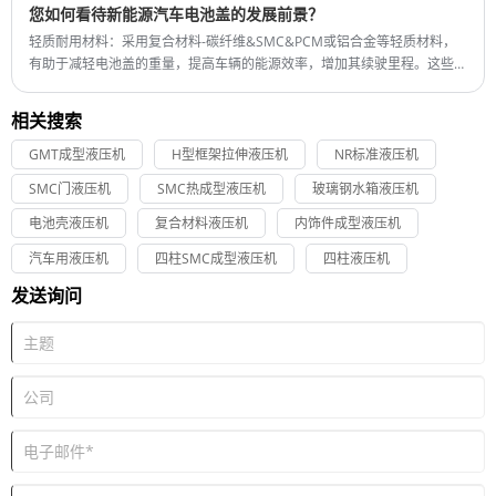
Shipping Port: Qingdao,Shanghai
您如何看待新能源汽车电池盖的发展前景？
最小订单：1
轻质耐用材料：采用复合材料-碳纤维&SMC&PCM或铝合金等轻质材料，
交货时间：4-5个月
有助于减轻电池盖的重量，提高车辆的能源效率，增加其续驶里程。这些材
料还需要耐用，能够承受极端温度、振动和外部冲击。
相关搜索
GMT成型液压机
H型框架拉伸液压机
NR标准液压机
SMC门液压机
SMC热成型液压机
玻璃钢水箱液压机
电池壳液压机
复合材料液压机
内饰件成型液压机
汽车用液压机
四柱SMC成型液压机
四柱液压机
发送询问